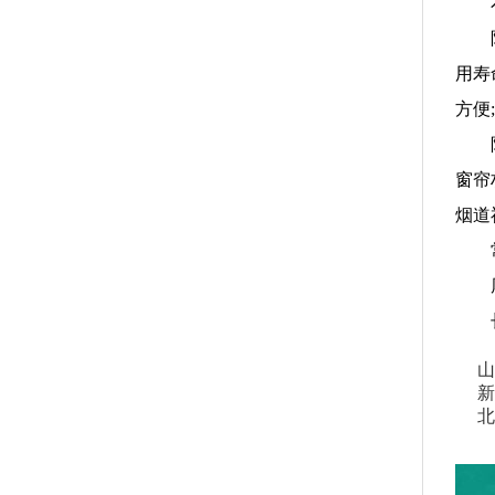
用寿
方便;
窗帘
烟道
山
新
北