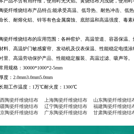
本产品不含有用纤维，使用时无火焰。黄烧结布为浅烧，使用时
陶瓷纤维烧结布产品特点:能承受高温、低导热、耐热冲击、低热
命长、耐熔化铝、锌等有色金属腐蚀、底部温和高温强度、毒素
陶瓷纤维烧结布的应用范围：各种窑炉、高温管道、容器保温、
材料、高温炉门敏感窗帘、发动机及仪表保温、性能稳定电缆涂
衬里、高温劳动保护产品、性能稳定服装、高温过滤、吸声等。
常用规格：30000*1000*2-5mm
厚度：2.0mm3.0mm5.0mm
长期工作温度：1万℃耐火度：1300℃
西陶瓷纤维烧结布
上海陶瓷纤维烧结布
山东陶瓷纤维烧结
疆陶瓷纤维烧结布
辽宁陶瓷纤维烧结布
福建陶瓷纤维烧结
京陶瓷纤维烧结布
广东陶瓷纤维烧结布
甘肃陶瓷纤维烧结